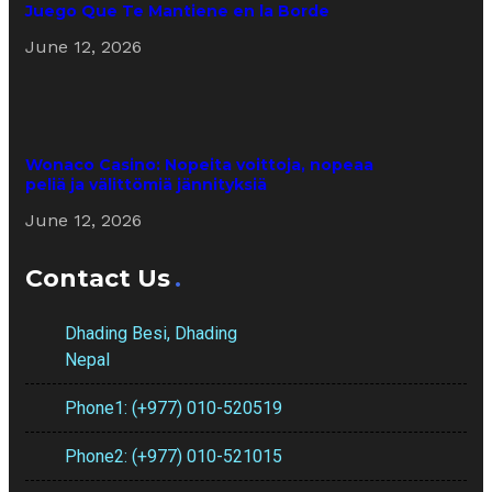
Juego Que Te Mantiene en la Borde
June 12, 2026
Wonaco Casino: Nopeita voittoja, nopeaa
peliä ja välittömiä jännityksiä
June 12, 2026
Contact Us
Dhading Besi, Dhading
Nepal
Phone1: (+977) 010-520519
Phone2: (+977) 010-521015