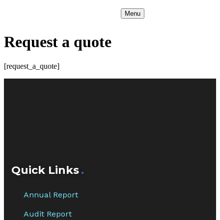
Menu
Request a quote
[request_a_quote]
Quick Links
Annual Report
Audit Report